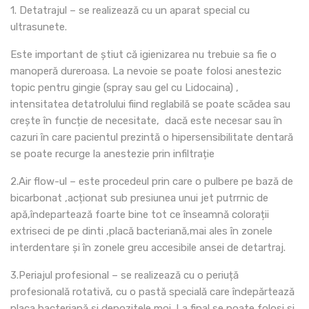
1. Detatrajul – se realizează cu un aparat special cu
ultrasunete.
Este important de știut că igienizarea nu trebuie sa fie o
manoperă dureroasa. La nevoie se poate folosi anestezic
topic pentru gingie (spray sau gel cu Lidocaina) ,
intensitatea detatrolului fiind reglabilă se poate scădea sau
crește în funcție de necesitate, dacă este necesar sau în
cazuri în care pacientul prezintă o hipersensibilitate dentară
se poate recurge la anestezie prin infiltrație
2.Air flow-ul – este procedeul prin care o pulbere pe bază de
bicarbonat ,acționat sub presiunea unui jet putrrnic de
apă,îndepartează foarte bine tot ce înseamnă colorații
extriseci de pe dinti ,placă bacteriană,mai ales în zonele
interdentare și în zonele greu accesibile ansei de detartraj.
3.Periajul profesional – se realizează cu o periuță
profesională rotativă, cu o pastă specială care îndepărtează
placa bacteriană și depozitele moi. La final se poate folosi si