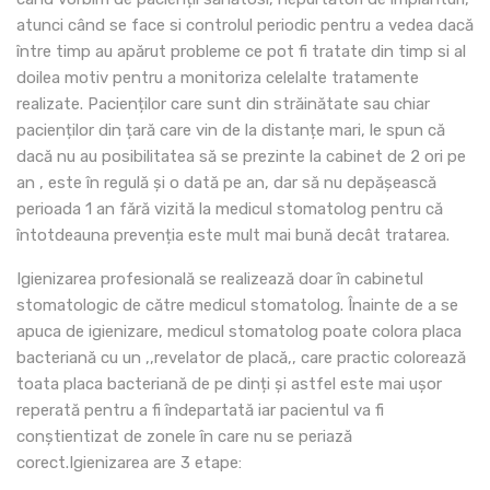
atunci când se face si controlul periodic pentru a vedea dacă
între timp au apărut probleme ce pot fi tratate din timp si al
doilea motiv pentru a monitoriza celelalte tratamente
realizate. Pacienților care sunt din străinătate sau chiar
pacienților din țară care vin de la distanțe mari, le spun că
dacă nu au posibilitatea să se prezinte la cabinet de 2 ori pe
an , este în regulă și o dată pe an, dar să nu depășească
perioada 1 an fără vizită la medicul stomatolog pentru că
întotdeauna prevenția este mult mai bună decât tratarea.
Igienizarea profesională se realizează doar în cabinetul
stomatologic de către medicul stomatolog. Înainte de a se
apuca de igienizare, medicul stomatolog poate colora placa
bacteriană cu un ,,revelator de placă,, care practic colorează
toata placa bacteriană de pe dinți și astfel este mai ușor
reperată pentru a fi îndepartată iar pacientul va fi
conștientizat de zonele în care nu se periază
corect.Igienizarea are 3 etape: