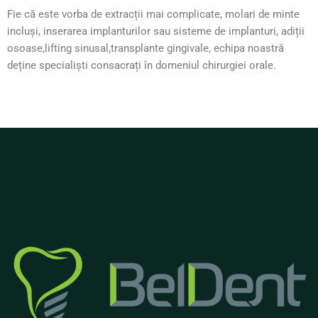
Fie că este vorba de extracții mai complicate, molari de minte
incluși, inserarea implanturilor sau sisteme de implanturi, adiții
osoase,lifting sinusal,transplante gingivale, echipa noastră
deține specialiști consacrați în domeniul chirurgiei orale.