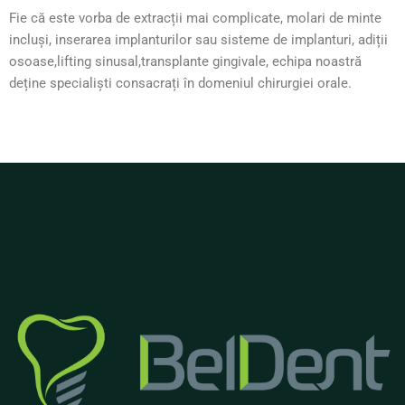
Fie că este vorba de extracții mai complicate, molari de minte
incluși, inserarea implanturilor sau sisteme de implanturi, adiții
osoase,lifting sinusal,transplante gingivale, echipa noastră
deține specialiști consacrați în domeniul chirurgiei orale.