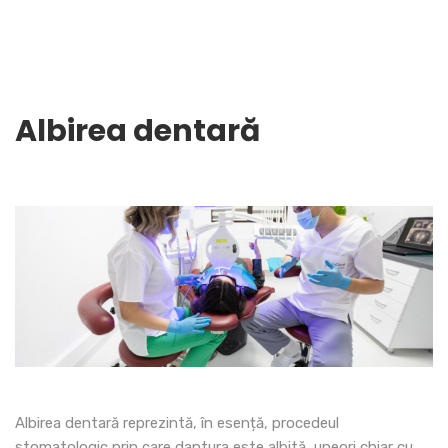
Albirea dentară
Albirea dentară reprezintă, în esență, procedeul
stomatologic prin care dantura este albită, uneori chiar cu