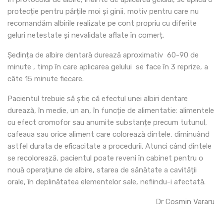
protecție pentru părțile moi și ginii, motiv pentru care nu
recomandăm albirile realizate pe cont propriu cu diferite
geluri netestate și nevalidate aflate în comerț.
Ședința de albire dentară durează aproximativ 60-90 de
minute , timp în care aplicarea gelului se face în 3 reprize, a
câte 15 minute fiecare.
Pacientul trebuie să știe că efectul unei albiri dentare
durează, în medie, un an, în funcție de alimentatie: alimentele
cu efect cromofor sau anumite substanțe precum tutunul,
cafeaua sau orice aliment care colorează dintele, diminuând
astfel durata de eficacitate a procedurii. Atunci când dintele
se recolorează, pacientul poate reveni în cabinet pentru o
nouă operațiune de albire, starea de sănătate a cavității
orale, în deplinătatea elementelor sale, nefiindu-i afectată.
Dr Cosmin Vararu