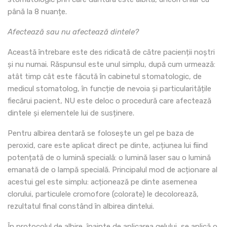
până la 8 nuanțe.
Afectează sau nu afectează dintele?
Această întrebare este des ridicată de către pacienții noștri
și nu numai. Răspunsul este unul simplu, după cum urmează:
atât timp cât este făcută în cabinetul stomatologic, de
medicul stomatolog, în funcție de nevoia și particularitățile
fiecărui pacient, NU este deloc o procedură care afectează
dintele și elementele lui de susținere.
Pentru albirea dentară se folosește un gel pe baza de
peroxid, care este aplicat direct pe dinte, acțiunea lui fiind
potențată de o lumină specială: o lumină laser sau o lumină
emanată de o lampă specială. Principalul mod de acționare al
acestui gel este simplu: acționează pe dinte asemenea
clorului, particulele cromofore (colorate) le decolorează,
rezultatul final constând în albirea dintelui.
În protocolul de albire, înainte de aplicarea gelului, se aplică o