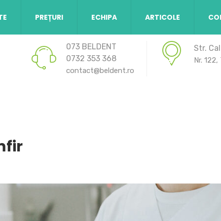
Luni - Jo
TE
PREȚURI
ECHIPA
ARTICOLE
CO
073 BELDENT
Str. C
0732 353 368
Nr. 122,
contact@beldent.ro
fir