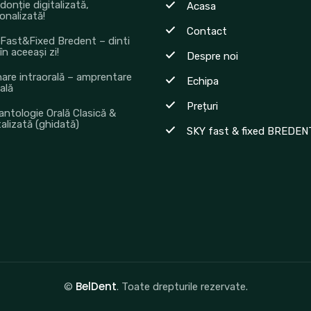
donție digitalizată,
Acasa
onalizată!
Contact
Fast&Fixed Bredent – dinti
 în aceeași zi!
Despre noi
are intraorală – amprentare
Echipa
tală
Prețuri
antologie Orală Clasică &
talizată (ghidată)
SKY fast & fixed BREDEN
BelDent
©
. Toate drepturile rezervate.