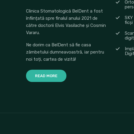
Orto
pers
Clinica Stomatologică BelDent a fost
SKY 
înființată spre finalul anului 2021 de
ficși
către doctorii Elvis Vasilache și Cosmin
Vararu.
Scan
digi
Ne dorim ca BelDent să fie casa
Impl
zâmbetului dumneavoastră, iar pentru
Digi
noi toți, cartea de vizită!
READ MORE